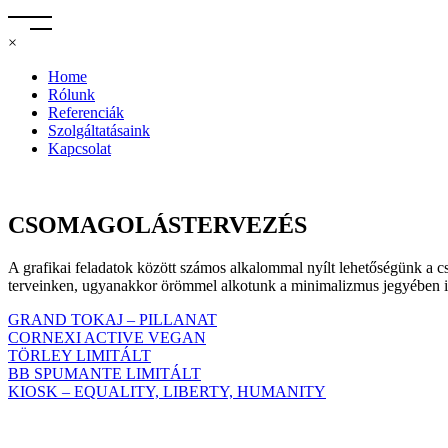
×
Home
Rólunk
Referenciák
Szolgáltatásaink
Kapcsolat
CSOMAGOLÁSTERVEZÉS
A grafikai feladatok között számos alkalommal nyílt lehetőségünk a cs
terveinken, ugyanakkor örömmel alkotunk a minimalizmus jegyében is
GRAND TOKAJ – PILLANAT
CORNEXI ACTIVE VEGAN
TÖRLEY LIMITÁLT
BB SPUMANTE LIMITÁLT
KIOSK – EQUALITY, LIBERTY, HUMANITY