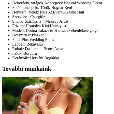
Dekoráció, virágok, koncepció: Natural Wedding Decor
Fotó, koncepció: Török-Bognár Reni
Helyszín, ételek: Plus 52 Event&Gastro Hall
Szervezés: Csorgirlz
Smink: Szlamizita – Makeup Artist
Frizura: Homolya Kitti Hairstylist
Modell: Dorina Takács és Harcsa az ébenfekete galgo
Desszertek: Piszkor.
Film: Plus Wedding Films
Lábbeli: Rekavago
Ruhák: Daalarna – Benes Anita
Italok: Borguru
Kerámiák: Horváth Boglárka
További munkáink