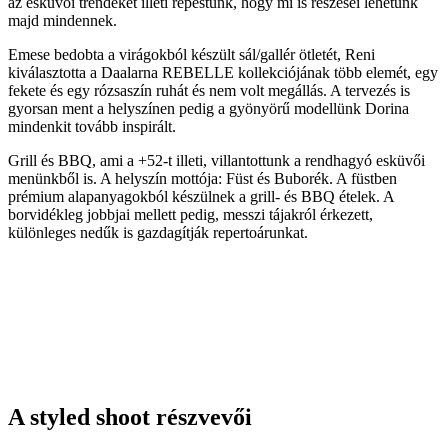
az esküvői trendeket illeti repestünk, hogy mi is részesei lehetünk
majd mindennek.
Emese bedobta a virágokból készült sál/gallér ötletét, Reni
kiválasztotta a Daalarna REBELLE kollekciójának több elemét, egy
fekete és egy rózsaszín ruhát és nem volt megállás. A tervezés is
gyorsan ment a helyszínen pedig a gyönyörű modellünk Dorina
mindenkit tovább inspirált.
Grill és BBQ, ami a +52-t illeti, villantottunk a rendhagyó esküvői
menünkből is. A helyszín mottója: Füst és Buborék. A füstben
prémium alapanyagokból készülnek a grill- és BBQ ételek. A
borvidékleg jobbjai mellett pedig, messzi tájakról érkezett,
különleges nedűk is gazdagítják repertoárunkat.
A styled shoot részvevői