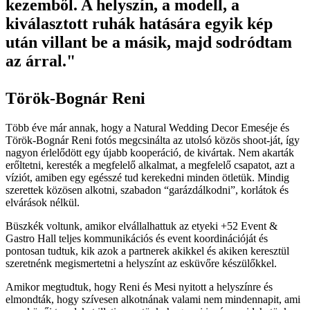
kezemből. A helyszín, a modell, a
kiválasztott ruhák hatására egyik kép
után villant be a másik, majd sodródtam
az árral."
Török-Bognár Reni
Több éve már annak, hogy a Natural Wedding Decor Emeséje és
Török-Bognár Reni fotós megcsinálta az utolsó közös shoot-ját, így
nagyon érlelődött egy újabb kooperáció, de kivártak. Nem akarták
erőltetni, keresték a megfelelő alkalmat, a megfelelő csapatot, azt a
víziót, amiben egy egésszé tud kerekedni minden ötletük. Mindig
szerettek közösen alkotni, szabadon “garázdálkodni”, korlátok és
elvárások nélkül.
Büszkék voltunk, amikor elvállalhattuk az etyeki +52 Event &
Gastro Hall teljes kommunikációs és event koordinációját és
pontosan tudtuk, kik azok a partnerek akikkel és akiken keresztül
szeretnénk megismertetni a helyszínt az esküvőre készülőkkel.
Amikor megtudtuk, hogy Reni és Mesi nyitott a helyszínre és
elmondták, hogy szívesen alkotnának valami nem mindennapit, ami