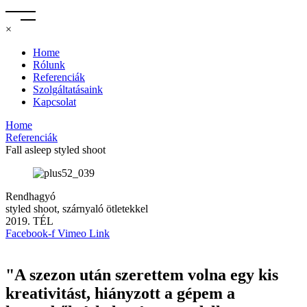
×
Home
Rólunk
Referenciák
Szolgáltatásaink
Kapcsolat
Home
Referenciák
Fall asleep styled shoot
Rendhagyó
styled shoot, szárnyaló ötletekkel
2019. TÉL
Facebook-f
Vimeo
Link
"A szezon után szerettem volna egy kis
kreativitást, hiányzott a gépem a