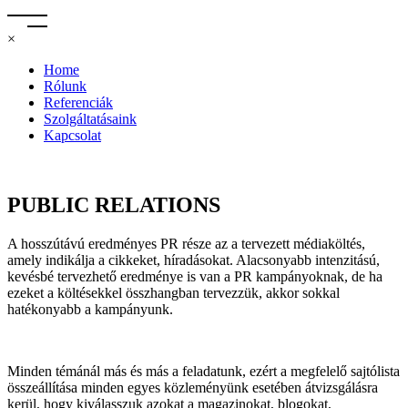
×
Home
Rólunk
Referenciák
Szolgáltatásaink
Kapcsolat
PUBLIC RELATIONS
A hosszútávú eredményes PR része az a tervezett médiaköltés,
amely indikálja a cikkeket, híradásokat. Alacsonyabb intenzitású,
kevésbé tervezhető eredménye is van a PR kampányoknak, de ha
ezeket a költésekkel összhangban tervezzük, akkor sokkal
hatékonyabb a kampányunk.
Minden témánál más és más a feladatunk, ezért a megfelelő sajtólista
összeállítása minden egyes közleményünk esetében átvizsgálásra
kerül, hogy kiválasszuk azokat a magazinokat, blogokat,